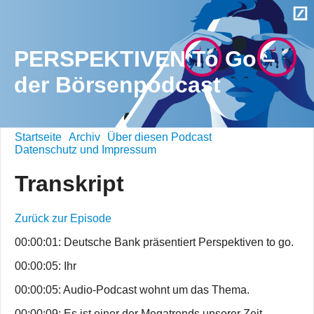
PERSPEKTIVEN To Go –
der Börsenpodcast
Startseite
Archiv
Über diesen Podcast
Datenschutz und Impressum
Transkript
Zurück zur Episode
00:00:01: Deutsche Bank präsentiert Perspektiven to go.
00:00:05: Ihr
00:00:05: Audio-Podcast wohnt um das Thema.
00:00:09: Es ist einer der Megatrends unserer Zeit,