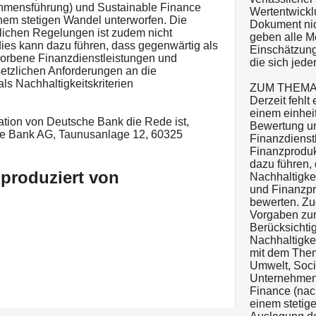
hmensführung) und Sustainable Finance
Wertentwickl
inem stetigen Wandel unterworfen. Die
Dokument nic
lichen Regelungen ist zudem nicht
geben alle M
dies kann dazu führen, dass gegenwärtig als
Einschätzung
worbene Finanzdienstleistungen und
die sich jede
setzlichen Anforderungen an die
als Nachhaltigkeitskriterien
ZUM THEMA
Derzeit fehlt
einem einhei
ation von Deutsche Bank die Rede ist,
Bewertung u
che Bank AG, Taunusanlage 12, 60325
Finanzdienst
Finanzproduk
dazu führen,
 produziert von
Nachhaltigke
und Finanzpr
bewerten. Zu
Vorgaben zur
Berücksichti
Nachhaltigke
mit dem The
Umwelt, Soci
Unternehmen
Finance (nac
einem stetig