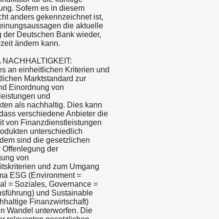
ung. Sofern es in diesem
ht anders gekennzeichnet ist,
einungsaussagen die aktuelle
 der Deutschen Bank wieder,
rzeit ändern kann.
 NACHHALTIGKEIT:
 es an einheitlichen Kriterien und
tlichen Marktstandard zur
nd Einordnung von
leistungen und
ten als nachhaltig. Dies kann
 dass verschiedene Anbieter die
it von Finanzdienstleistungen
odukten unterschiedlich
dem sind die gesetzlichen
 Offenlegung der
gung von
itskriterien und zum Umgang
ma ESG (Environment =
al = Soziales, Governance =
sführung) und Sustainable
hhaltige Finanzwirtschaft)
en Wandel unterworfen. Die