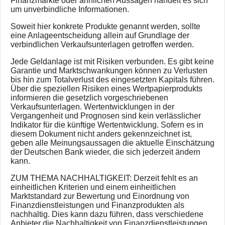
Finanzmärkte oder ähnlichen Aussagen handelt es sich
um unverbindliche Informationen.
Soweit hier konkrete Produkte genannt werden, sollte
eine Anlageentscheidung allein auf Grundlage der
verbindlichen Verkaufsunterlagen getroffen werden.
Jede Geldanlage ist mit Risiken verbunden. Es gibt keine
Garantie und Marktschwankungen können zu Verlusten
bis hin zum Totalverlust des eingesetzten Kapitals führen.
Über die speziellen Risiken eines Wertpapierprodukts
informieren die gesetzlich vorgeschriebenen
Verkaufsunterlagen. Wertentwicklungen in der
Vergangenheit und Prognosen sind kein verlässlicher
Indikator für die künftige Wertentwicklung. Sofern es in
diesem Dokument nicht anders gekennzeichnet ist,
geben alle Meinungsaussagen die aktuelle Einschätzung
der Deutschen Bank wieder, die sich jederzeit ändern
kann.
ZUM THEMA NACHHALTIGKEIT: Derzeit fehlt es an
einheitlichen Kriterien und einem einheitlichen
Marktstandard zur Bewertung und Einordnung von
Finanzdienstleistungen und Finanzprodukten als
nachhaltig. Dies kann dazu führen, dass verschiedene
Anbieter die Nachhaltigkeit von Finanzdienstleistungen